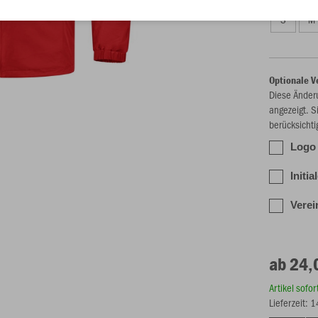
S
M
Optionale V
Diese Änder
angezeigt. S
berücksichti
Logo 
Initia
Verei
ab 24,
Artikel sofo
Lieferzeit: 