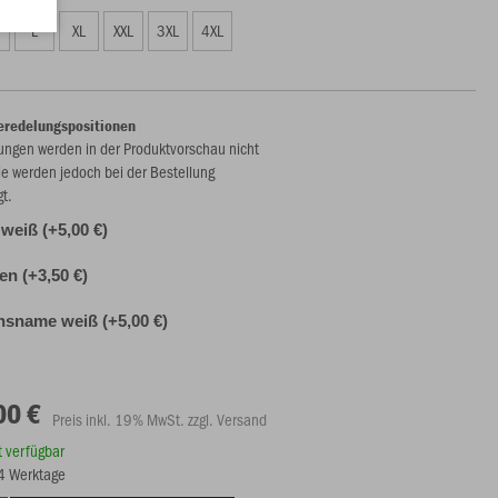
L
XL
XXL
3XL
4XL
eredelungspositionen
ungen werden in der Produktvorschau nicht
ie werden jedoch bei der Bestellung
gt.
weiß (+5,00 €)
len (+3,50 €)
nsname weiß (+5,00 €)
00 €
Preis inkl. 19% MwSt. zzgl. Versand
rt verfügbar
14 Werktage