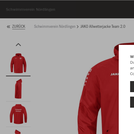
Schwimmverein Nördlingen
Schwimmverein Nördlingen
JAKO Allwetterjacke Team 2.0
ZURÜCK
W
Du
an
Co