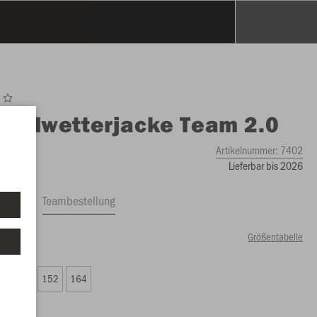
O
Allwetterjacke Team 2.0
Artikelnummer:
7402
Lieferbar bis 2026
ftrag
Teambestellung
Größentabelle
00 €)
8
140
152
164
00 €)