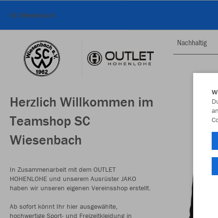
SC Wiesenbach
Nachhaltig
W
Herzlich Willkommen im
Du
an
Teamshop SC
Co
Wiesenbach
In Zusammenarbeit mit dem OUTLET
HOHENLOHE und unserem Ausrüster JAKO
haben wir unseren eigenen Vereinsshop erstellt.
Ab sofort könnt Ihr hier ausgewählte,
hochwertige Sport- und Freizeitkleidung in