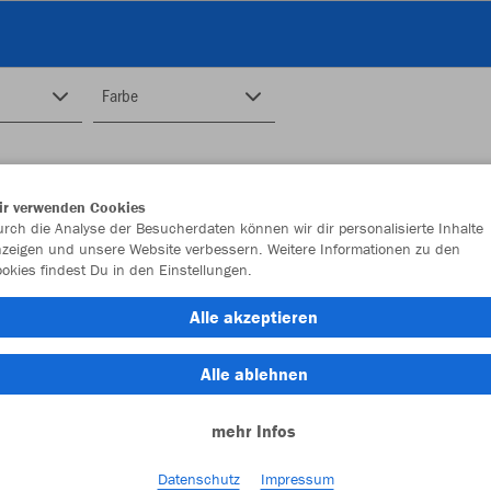
Farbe
ir verwenden Cookies
rch die Analyse der Besucherdaten können wir dir personalisierte Inhalte
zeigen und unsere Website verbessern. Weitere Informationen zu den
okies findest Du in den Einstellungen.
Alle akzeptieren
Alle ablehnen
mehr Infos
Datenschutz
Impressum