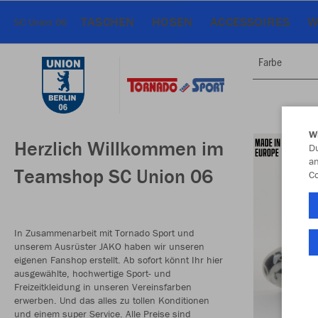
TASCHEN
HOSEN
ACCESSOIRES
W
SC Union 06
Farbe
W
Herzlich Willkommen im
Du
an
Teamshop SC Union 06
Co
In Zusammenarbeit mit Tornado Sport und
unserem Ausrüster JAKO haben wir unseren
eigenen Fanshop erstellt. Ab sofort könnt Ihr hier
ausgewählte, hochwertige Sport- und
Freizeitkleidung in unseren Vereinsfarben
erwerben. Und das alles zu tollen Konditionen
und einem super Service. Alle Preise sind