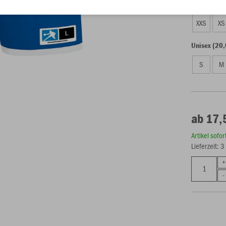
Kinder (17,
XXS
XS
Unisex (20,
S
M
ab 17,
Artikel sofo
Lieferzeit: 