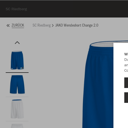
SC Riedberg
SC Riedberg
JAKO Wendeshort Change 2.0
ZURÜCK
W
Du
an
Co