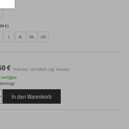
50 €)
00 €)
L
XL
XXL
3XL
50 €
Preis inkl. 19% MwSt. zzgl. Versand
rt verfügbar
3 Werktage
In den Warenkorb