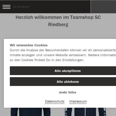
SC Riedberg
Herzlich willkommen im Teamshop SC
Riedberg
Wir verwenden Cookies
Nachhaltig
Farbe
Durch die Analyse der Besucherdaten können wir dir personalisierte
Inhalte anzeigen und unsere Website verbessern. Weitere Informati
zu den Cookies findest Du in den Einstellungen.
Alle akzeptieren
Alle ablehnen
mehr Infos
Datenschutz
Impressum