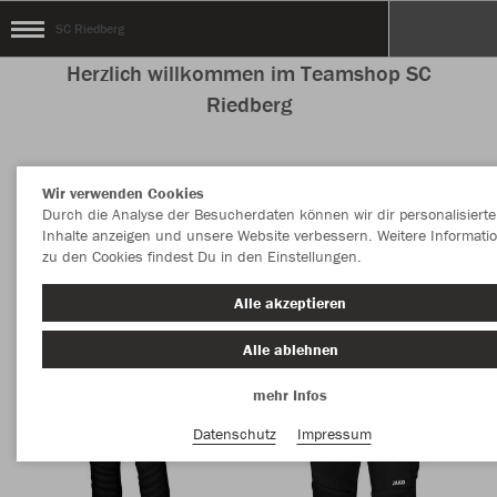
SC Riedberg
Herzlich willkommen im Teamshop SC
Riedberg
Wir verwenden Cookies
Nachhaltig
Farbe
Durch die Analyse der Besucherdaten können wir dir personalisierte
Inhalte anzeigen und unsere Website verbessern. Weitere Informati
zu den Cookies findest Du in den Einstellungen.
Alle akzeptieren
Alle ablehnen
mehr Infos
Datenschutz
Impressum