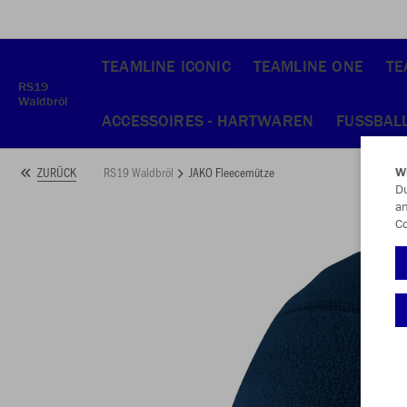
TEAMLINE ICONIC
TEAMLINE ONE
TE
RS19
Waldbröl
ACCESSOIRES - HARTWAREN
FUSSBAL
RS19 Waldbröl
JAKO Fleecemütze
ZURÜCK
W
Du
an
Co