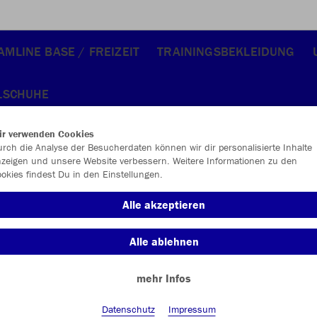
AMLINE BASE / FREIZEIT
TRAININGSBEKLEIDUNG
LSCHUHE
ir verwenden Cookies
rch die Analyse der Besucherdaten können wir dir personalisierte Inhalte
zeigen und unsere Website verbessern. Weitere Informationen zu den
okies findest Du in den Einstellungen.
JAK
Alle akzeptieren
marine
Alle ablehnen
mehr Infos
Datenschutz
Impressum