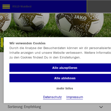
RS19 Waldbröl
Wir verwenden Cookies
Durch die Analyse der Besucherdaten können wir dir personalisierte
Inhalte anzeigen und unsere Website verbessern. Weitere Informati
zu den Cookies findest Du in den Einstellungen.
TEAMSHOP - RS19 WALDBRÖL 1919 !
Alle akzeptieren
Alle ablehnen
mehr Infos
Nachhaltig
Farbe
Datenschutz
Impressum