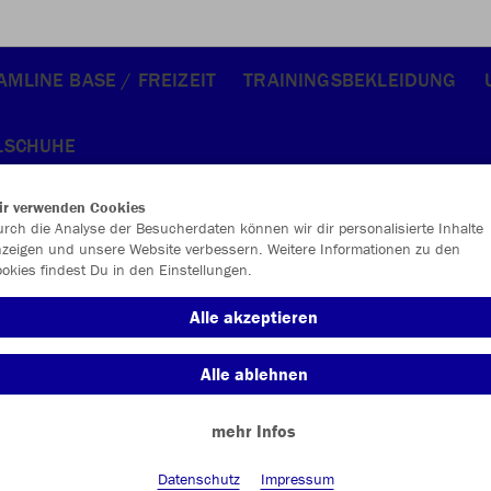
AMLINE BASE / FREIZEIT
TRAININGSBEKLEIDUNG
LSCHUHE
ir verwenden Cookies
rch die Analyse der Besucherdaten können wir dir personalisierte Inhalte
zeigen und unsere Website verbessern. Weitere Informationen zu den
okies findest Du in den Einstellungen.
Alle akzeptieren
Alle ablehnen
mehr Infos
Datenschutz
Impressum