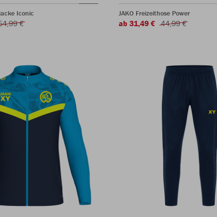
acke Iconic
JAKO Freizeithose Power
54,99 €
ab 31,49 €
44,99 €