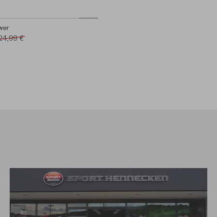
wer
24,99 €