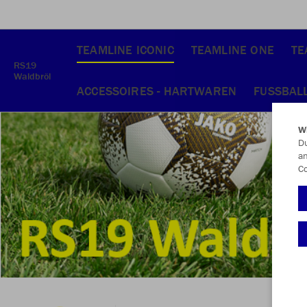
TEAMLINE ICONIC
TEAMLINE ONE
TE
RS19
Waldbröl
ACCESSOIRES - HARTWAREN
FUSSBAL
W
Du
an
Co