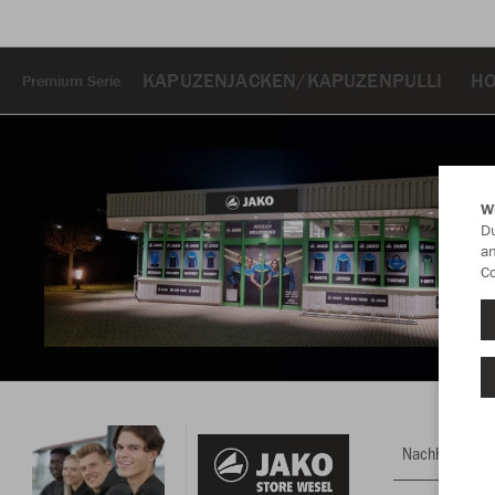
KAPUZENJACKEN/KAPUZENPULLI
HO
Premium Serie
W
Du
an
Co
Nachhaltig