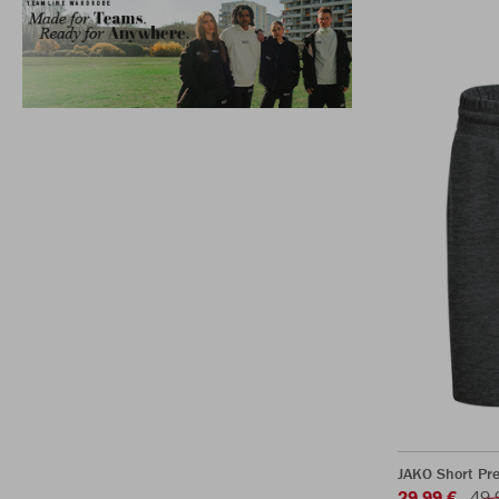
JAKO Short Pr
29,99 €
49,