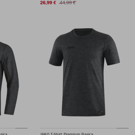
26,99 €
44,99 €
sics
JAKO T-Shirt Premium Basics