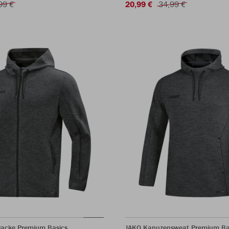
99 €
20,99 €
34,99 €
acke Premium Basics
JAKO Kapuzensweat Premium Ba