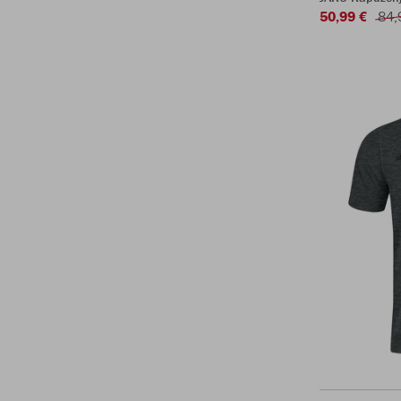
50,99 €
84,