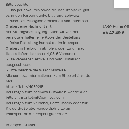
Bitte beachte:
- Das perinova Polo sowie die Kapuzenjacke gibt
es in den Farben dunkelblau und schwarz
- Nach Bestellabgabe erhältst du von Intersport
Grabert eine Nachricht mit
JAKO Home Off
der Auftragsbestätigung. Auch wir von der
ab 42,49 €
perinova erhalten eine Kopie der Bestellung
- Deine Bestellung kannst du im Intersport
Grabert in Heilbronn abholen, oder zu dir nach
Hause liefern lassen (+ 4,95 € Versand)
- Die veredelten Artikel sind vom Umtausch
ausgeschlossen
- Bitte beachte die Waschhinweise
Alle perinova Informationen zum Shop erhältst du
hier:
https://bit.ly/49F92tB
Bei Fragen zum perinova Gutschein wende dich
bitte an: marketing@perinova.com
Bei Fragen zum Versand, Bestellstatus oder zur
Kleidergröße etc. wende dich bitte an:
teamsport.hn@intersport-grabert.de
Intersport Grabert