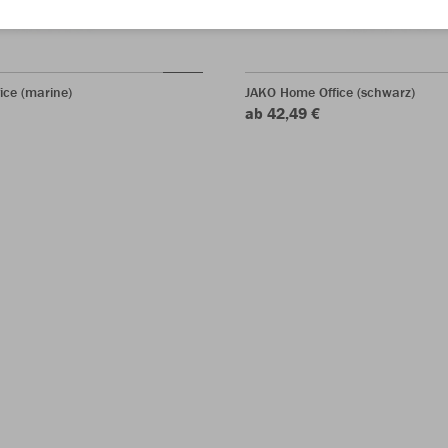
ice (marine)
JAKO Home Office (schwarz)
ab 42,49 €