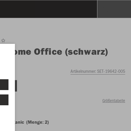
O
Home Office (schwarz)
warz)
Artikelnummer:
SET-19642-005
tellung
Größentabelle
olo Organic (Menge: 2)