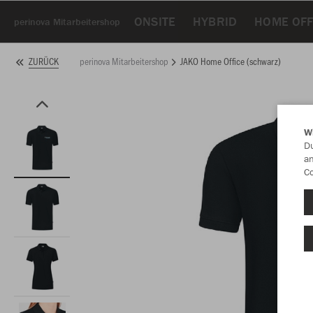
ONSITE
HYBRID
HOME OFF
perinova Mitarbeitershop
perinova Mitarbeitershop
JAKO Home Office (schwarz)
ZURÜCK
W
Du
an
Co