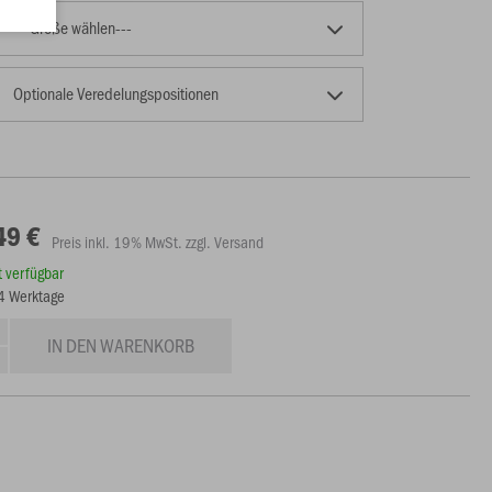
---Größe wählen---
Optionale Veredelungspositionen
49 €
Preis inkl. 19% MwSt. zzgl. Versand
rt verfügbar
14 Werktage
IN DEN WARENKORB