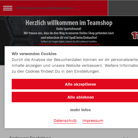
MTV Stuttgart Kinderfußballakademie
Wir verwenden Cookies
Durch die Analyse der Besucherdaten können wir dir personalisierte
Inhalte anzeigen und unsere Website verbessern. Weitere Informati
zu den Cookies findest Du in den Einstellungen.
Herzlich Willkommen im Teamshop MTV
Alle akzeptieren
Stuttgart Kinderfußballakademie
Alle ablehnen
mehr Infos
Nachhaltig
Farbe
Datenschutz
Impressum