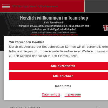
MTV Stuttgart Kinderfußballakademie
Wir verwenden Cookies
Durch die Analyse der Besucherdaten können wir dir personalisierte
Inhalte anzeigen und unsere Website verbessern. Weitere Informati
zu den Cookies findest Du in den Einstellungen.
Herzlich Willkommen im Teamshop MTV
Alle akzeptieren
Stuttgart Kinderfußballakademie
Alle ablehnen
mehr Infos
Nachhaltig
Farbe
Datenschutz
Impressum