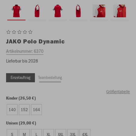
JAKO
Polo Dynamic
Artikelnummer:
6370
Lieferbar bis 2028
Einzelauftrag
Teambestellung
Größentabelle
Kinder (26,50 €)
140
152
164
Unisex (29,00 €)
S
M
L
XL
XXL
3XL
4XL