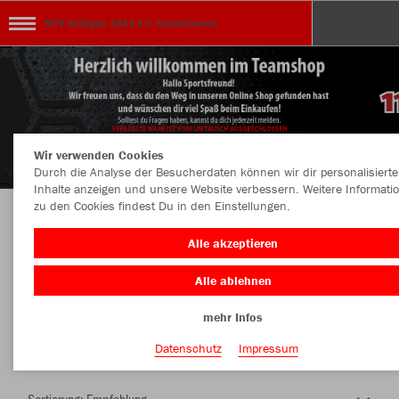
MTV Stuttgart 1843 e.V. Gesamtverein
Wir verwenden Cookies
Durch die Analyse der Besucherdaten können wir dir personalisierte
Inhalte anzeigen und unsere Website verbessern. Weitere Informati
zu den Cookies findest Du in den Einstellungen.
Herzlich Willkommen im Teamshop MTV
Alle akzeptieren
Stuttgart 1843 e.V. Gesamtverein
Alle ablehnen
mehr Infos
Farbe
Datenschutz
Impressum