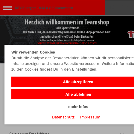
MTV Stuttgart 1843 e.V. Gesamtverein
Wir verwenden Cookies
Durch die Analyse der Besucherdaten können wir dir personalisierte
Inhalte anzeigen und unsere Website verbessern. Weitere Informati
zu den Cookies findest Du in den Einstellungen.
Herzlich Willkommen im Teamshop MTV
Alle akzeptieren
Stuttgart 1843 e.V. Gesamtverein
Alle ablehnen
mehr Infos
Nachhaltig
Farbe
Datenschutz
Impressum