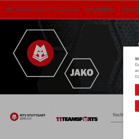
ALLGEMEIN
EQUIP
MTV Stuttgart 1843 e.V. Gesamtverein
W
Du
an
Co
Nachhaltig