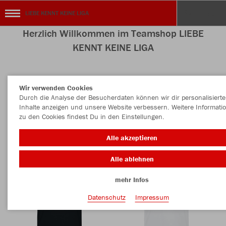
LIEBE KENNT KEINE LIGA
Herzlich Willkommen im Teamshop LIEBE
KENNT KEINE LIGA
Wir verwenden Cookies
Nachhaltig
Farbe
Durch die Analyse der Besucherdaten können wir dir personalisierte
Inhalte anzeigen und unsere Website verbessern. Weitere Informati
zu den Cookies findest Du in den Einstellungen.
Alle akzeptieren
Alle ablehnen
mehr Infos
Datenschutz
Impressum