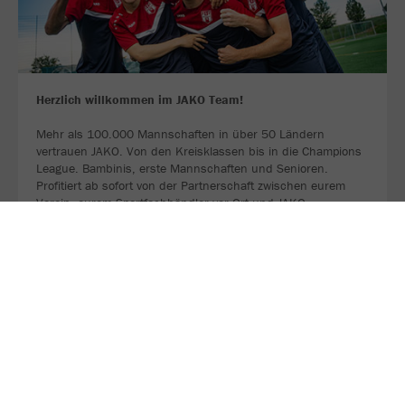
Herzlich willkommen im JAKO Team!
Mehr als 100.000 Mannschaften in über 50 Ländern
vertrauen JAKO. Von den Kreisklassen bis in die Champions
League. Bambinis, erste Mannschaften und Senioren.
Profitiert ab sofort von der Partnerschaft zwischen eurem
Verein, eurem Sportfachhändler vor Ort und JAKO.
MEHR LESEN