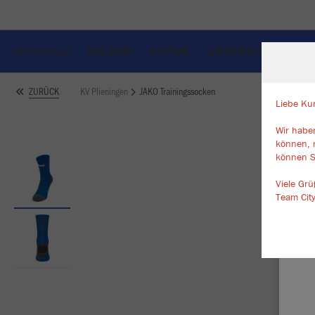
JUGEND
AKTIVE
UNTERWÄSCHE
KV Plieningen
KV Plieningen
JAKO Trainingssocken
ZURÜCK
Liebe Ku
Wir haben
W
können, 
Du
können S
an
Co
Viele Gr
Team Cit