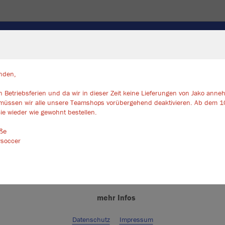
SOCKEN
TASCHEN/RUCKSÄCKE
ZUBEHÖR
TORW
nden,
 Betriebsferien und da wir in dieser Zeit keine Lieferungen von Jako ann
ir verwenden Cookies
müssen wir alle unsere Teamshops vorübergehend deaktivieren. Ab dem 1
JAK
rch die Analyse der Besucherdaten können wir dir personalisierte Inhalte
ie wieder wie gewohnt bestellen.
zeigen und unsere Website verbessern. Weitere Informationen zu den
okies findest Du in den Einstellungen.
sportroyal
üße
ysoccer
Alle akzeptieren
Alle ablehnen
mehr Infos
Datenschutz
Impressum