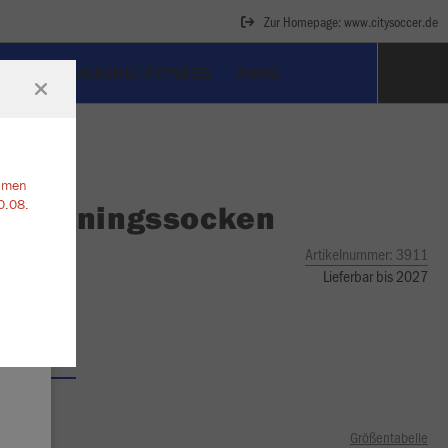
Zur Homepage: www.citysoccer.de
ART
RUNNING/FITNESS
FANS
ehmen
0.08.
O
Trainingssocken
Artikelnummer:
3911
Lieferbar bis 2027
Größentabelle