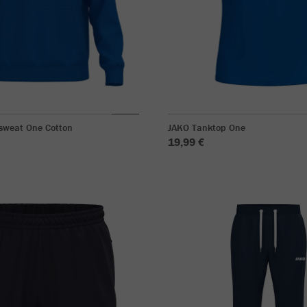
sweat One Cotton
JAKO Tanktop One
19,99 €