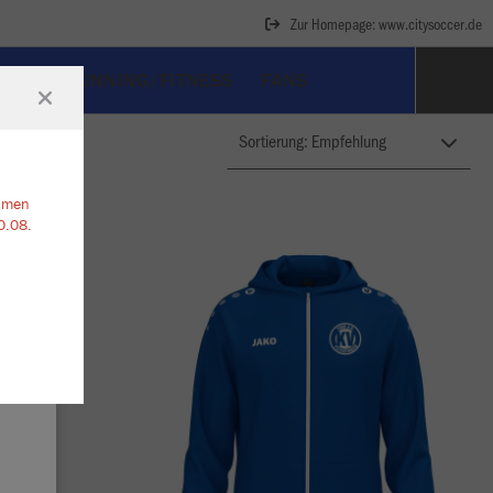
Zur Homepage: www.citysoccer.de
ART
RUNNING/FITNESS
FANS
ehmen
0.08.