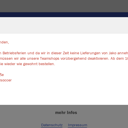
SOCKEN
TASCHEN/RUCKSÄCKE
ZUBEHÖR
TORW
Farbe
nden,
 Betriebsferien und da wir in dieser Zeit keine Lieferungen von Jako ann
ir verwenden Cookies
müssen wir alle unsere Teamshops vorübergehend deaktivieren. Ab dem 1
rch die Analyse der Besucherdaten können wir dir personalisierte Inhalte
ie wieder wie gewohnt bestellen.
zeigen und unsere Website verbessern. Weitere Informationen zu den
okies findest Du in den Einstellungen.
üße
ysoccer
Alle akzeptieren
Alle ablehnen
mehr Infos
Datenschutz
Impressum