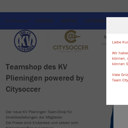
JUGEND
AKTIVE
UNTERWÄSCHE
KV Plieningen
Nachhaltig
Liebe Ku
Wir haben
W
können, 
Du
können S
Teamshop des KV
an
Co
Viele Gr
Plieningen powered by
Team Cit
Citysoccer
Der neue KV Plieningen Team-Shop für
Direktbestellungen der Mitglieder.
Die Preise sind Endpreise und setzen sich
folgendermaßen zusammen: