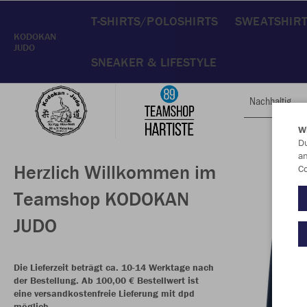
T-SHIRTS/POLOSHIRTS
SWEATSHIR
KODOKAN
JUDO
SNEAKER & LIFESTYLE
Nachhaltig
W
Du
an
Herzlich Willkommen im
Co
Teamshop KODOKAN
JUDO
Die Lieferzeit beträgt ca. 10-14 Werktage nach
der Bestellung. Ab 100,00 € Bestellwert ist
eine versandkostenfreie Lieferung mit dpd
möglich.