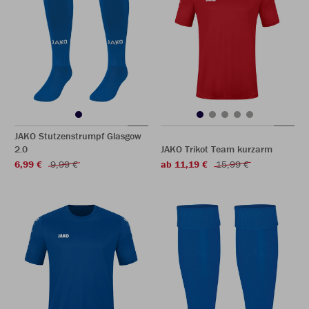
JAKO Stutzenstrumpf Glasgow
2.0
JAKO Trikot Team kurzarm
6,99 €
9,99 €
ab 11,19 €
15,99 €