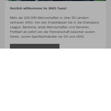
Herzlich willkommen im JAKO Team!
Mehr als 100.000 Mannschaften in über 50 Ländern
vertrauen JAKO. Von den Kreisklassen bis in die Champions
League. Bambinis, erste Mannschaften und Senioren.
Profitiert ab sofort von der Partnerschaft zwischen eurem
Verein, eurem Sportfachhändler vor Ort und JAKO.
MEHR LESEN