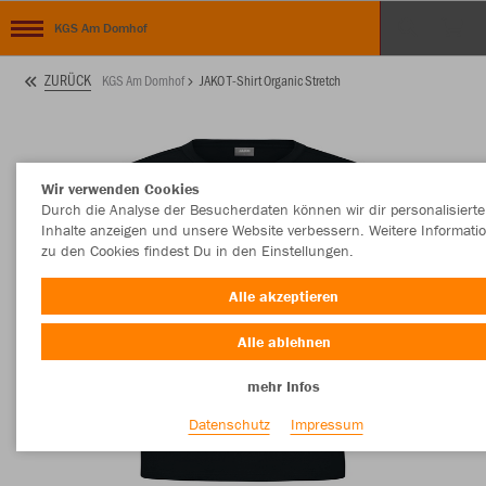
KGS Am Domhof
ZURÜCK
KGS Am Domhof
JAKO T-Shirt Organic Stretch
Wir verwenden Cookies
Durch die Analyse der Besucherdaten können wir dir personalisierte
Inhalte anzeigen und unsere Website verbessern. Weitere Informati
zu den Cookies findest Du in den Einstellungen.
Alle akzeptieren
Alle ablehnen
mehr Infos
Datenschutz
Impressum