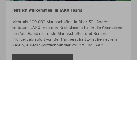
Herzlich willkommen im JAKO Team!
Mehr als 100.000 Mannschaften in über 50 Ländern
vertrauen JAKO. Von den Kreisklassen bis in die Champions
League. Bambinis, erste Mannschaften und Senioren.
Profitiert ab sofort von der Partnerschaft zwischen eurem
Verein, eurem Sportfachhändler vor Ort und JAKO.
MEHR LESEN