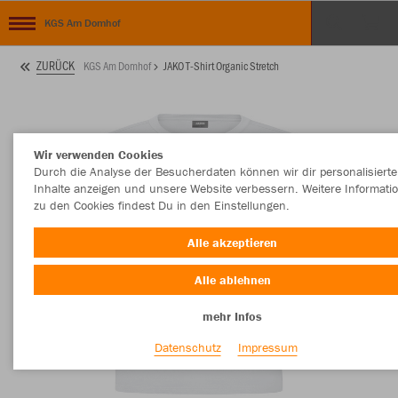
KGS Am Domhof
ZURÜCK
KGS Am Domhof
JAKO T-Shirt Organic Stretch
Wir verwenden Cookies
Durch die Analyse der Besucherdaten können wir dir personalisierte
Inhalte anzeigen und unsere Website verbessern. Weitere Informati
zu den Cookies findest Du in den Einstellungen.
Alle akzeptieren
Alle ablehnen
mehr Infos
Datenschutz
Impressum