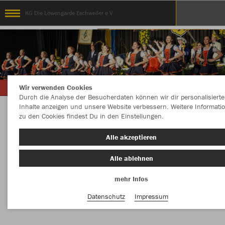
KG Die Löwengarde Eschweiler e.V.
Wir verwenden Cookies
Durch die Analyse der Besucherdaten können wir dir personalisierte
Inhalte anzeigen und unsere Website verbessern. Weitere Informati
zu den Cookies findest Du in den Einstellungen.
Der Onlineshop mit allen Artikeln unserer
Alle akzeptieren
Vereinskollektion
Alle ablehnen
mehr Infos
Nachhaltig
Farbe
Datenschutz
Impressum