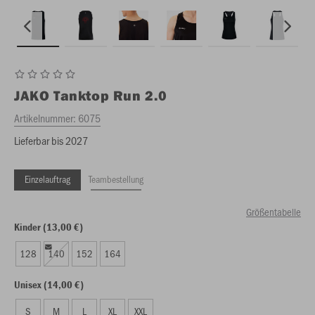
JAKO
Tanktop Run 2.0
Artikelnummer:
6075
Lieferbar bis 2027
Einzelauftrag
Teambestellung
Größentabelle
Kinder (13,00 €)
128
140
152
164
Unisex (14,00 €)
S
M
L
XL
XXL