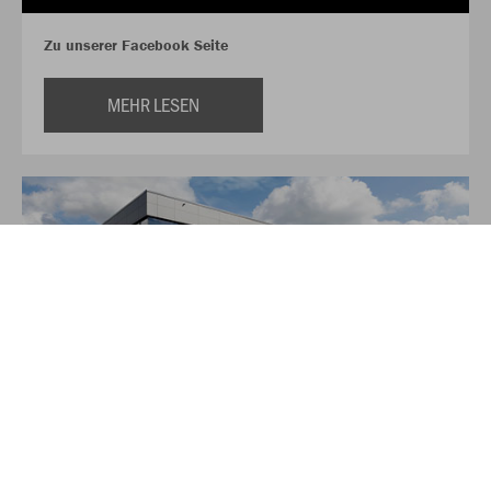
Zu unserer Facebook Seite
MEHR LESEN
Über JAKO
Aus der Garage zum führenden Teamsport-Ausrüster. Die
Erfolgsgeschichte von JAKO beginnt 1989 und dauert bis
heute an. Seit der Gründung ist es das Ziel von JAKO, der