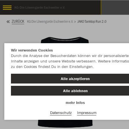
KG Die Löwengarde Eschweiler e.V.
ZURÜCK
KG Die Löwengarde Eschweiler e.V.
JAKO Tanktop Run 2.0
Wir verwenden Cookies
Durch die Analyse der Besucherdaten können wir dir personalisierte
Inhalte anzeigen und unsere Website verbessern. Weitere Informati
zu den Cookies findest Du in den Einstellungen.
Alle akzeptieren
Alle ablehnen
mehr Infos
Datenschutz
Impressum