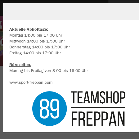
karnevalgesellschaft die sulmtalnarren e.V. Ellhofen
Aktuelle Abholtage:
Montag 14:00 bis 17:00 Uhr
Mittwoch 14:00 bis 17:00 Uhr
Donnerstag 14:00 bis 17:00 Uhr
Freitag 14:00 bis 17:00 Uhr
Wir verwenden Cookies
Durch die Analyse der Besucherdaten können wir dir personalisierte
Bürozeiten:
Inhalte anzeigen und unsere Website verbessern. Weitere Informati
Montag bis Freitag von 8:00 bis 16:00 Uhr
zu den Cookies findest Du in den Einstellungen.
Herzlich Willkommen im Teamshop
www.sport-freppan.com
Alle akzeptieren
karnevalgesellschaft die sulmtalnarren e.V.
Ellhofen
Alle ablehnen
mehr Infos
Datenschutz
Impressum
Nachhaltig
Farbe