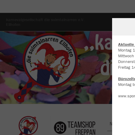
karnevalgesellschaft die sulmtalnarren e.V.
Ellhofen
Aktuelle
Montag 1
Mittwoch
W
Donnerst
Du
Freitag 1
an
Co
Bürozeit
Montag bi
www.spor
Nachhaltig