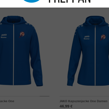
jacke One
JAKO Kapuzenjacke One Damen
46,99 €