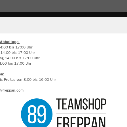
 Abholtage:
4:00 bis 17:00 Uhr
 14:00 bis 17:00 Uhr
ir verwenden Cookies
ag 14:00 bis 17:00 Uhr
rch die Analyse der Besucherdaten können wir dir personalisierte Inhalte
4:00 bis 17:00 Uhr
zeigen und unsere Website verbessern. Weitere Informationen zu den
okies findest Du in den Einstellungen.
en:
s Freitag von 8:00 bis 16:00 Uhr
Alle akzeptieren
t-freppan.com
Alle ablehnen
mehr Infos
Farbe
Datenschutz
Impressum