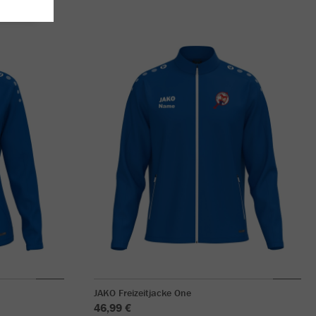
JAKO Freizeitjacke One
46,99 €