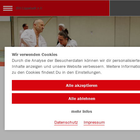
JSV Lippstadt e.V.
Wir verwenden Cookies
Durch die Analyse der Besucherdaten können wir dir personalisierte
Inhalte anzeigen und unsere Website verbessern. Weitere Informati
zu den Cookies findest Du in den Einstellungen.
Herzlich Willkommen!! Viel Spaß mit Eurem
Alle akzeptieren
Teamshop!
Alle ablehnen
mehr Infos
Nachhaltig
Farbe
Datenschutz
Impressum