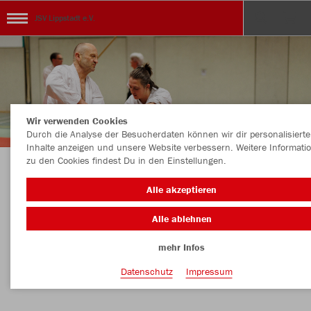
JSV Lippstadt e.V.
Wir verwenden Cookies
Durch die Analyse der Besucherdaten können wir dir personalisierte
Inhalte anzeigen und unsere Website verbessern. Weitere Informati
zu den Cookies findest Du in den Einstellungen.
Herzlich Willkommen!! Viel Spaß mit Eurem
Alle akzeptieren
Teamshop!
Alle ablehnen
mehr Infos
Nachhaltig
Farbe
Datenschutz
Impressum