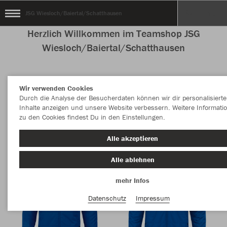
JSG Wiesloch/Baiertal/Schatthausen
Herzlich Willkommen im Teamshop JSG
Wiesloch/Baiertal/Schatthausen
Wir verwenden Cookies
Nachhaltig
Farbe
Durch die Analyse der Besucherdaten können wir dir personalisierte
Inhalte anzeigen und unsere Website verbessern. Weitere Informati
zu den Cookies findest Du in den Einstellungen.
Alle akzeptieren
Alle ablehnen
mehr Infos
Datenschutz
Impressum