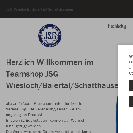
JSG Wiesloch/Baiertal/Schatthausen
Nachhaltig
W
Herzlich Willkommen im
Du
an
Teamshop JSG
Co
Wiesloch/Baiertal/Schatthausen
alle angegeben Preise sind inkl. der fixierten
Veredelung. Die Veredelung sehen Sie am
angezeigten Produkt.
Initialen (2 Buchstaben) können auf Wunsch
hinzugefügt werden.
Die Ware wird extra für sie veredelt, somit kann