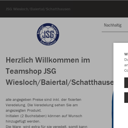
JSG Wiesloch/Baiertal/Schatthausen
Nachhaltig
W
Herzlich Willkommen im
Du
an
Teamshop JSG
Co
Wiesloch/Baiertal/Schatthausen
alle angegeben Preise sind inkl. der fixierten
Veredelung. Die Veredelung sehen Sie am
angezeigten Produkt.
Initialen (2 Buchstaben) können auf Wunsch
hinzugefügt werden.
Die Ware wird extra für sie veredelt, somit kann