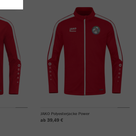
JAKO Polyesterjacke Power
ab 39,49 €