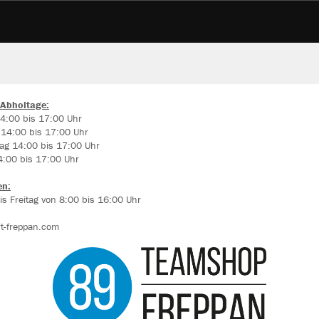
 Abholtage:
4:00 bis 17:00 Uhr
 14:00 bis 17:00 Uhr
ir verwenden Cookies
ag 14:00 bis 17:00 Uhr
rch die Analyse der Besucherdaten können wir dir personalisierte Inhalte
4:00 bis 17:00 Uhr
zeigen und unsere Website verbessern. Weitere Informationen zu den
okies findest Du in den Einstellungen.
en:
s Freitag von 8:00 bis 16:00 Uhr
Alle akzeptieren
t-freppan.com
Alle ablehnen
Farbe
mehr Infos
Datenschutz
Impressum