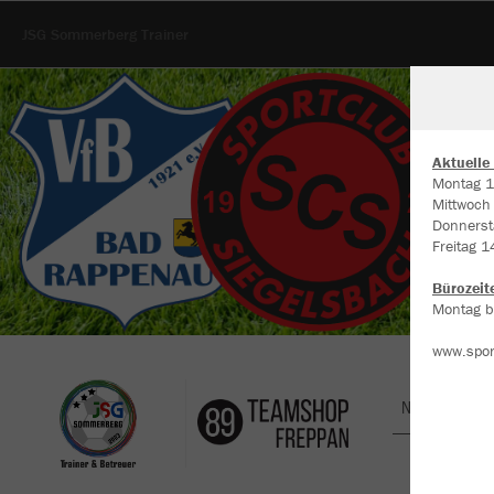
JSG Sommerberg Trainer
Aktuelle
Montag 1
Mittwoch
W
Donnerst
Du
Freitag 1
an
Co
Bürozeit
Montag bi
www.spor
Nachhaltig