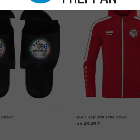
 Locker
JAKO Kapuzenjacke Power
ab 48,49 €