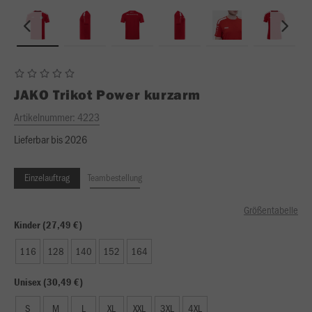
JAKO
Trikot Power kurzarm
Artikelnummer:
4223
Lieferbar bis 2026
Einzelauftrag
Teambestellung
Größentabelle
Kinder (27,49 €)
116
128
140
152
164
Unisex (30,49 €)
S
M
L
XL
XXL
3XL
4XL