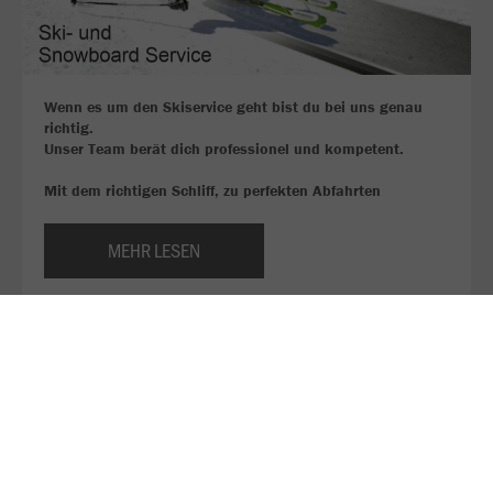
Wenn es um den Skiservice geht bist du bei uns genau
richtig.
Unser Team berät dich professionel und kompetent.
Mit dem richtigen Schliff, zu perfekten Abfahrten
MEHR LESEN