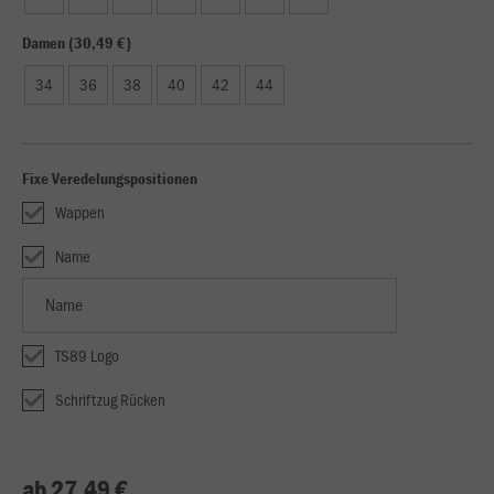
Damen (30,49 €)
34
36
38
40
42
44
Fixe Veredelungspositionen
Wappen
Name
TS89 Logo
Schriftzug Rücken
ab 27,49 €