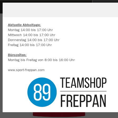
JSG Sommerberg Trainer
ZURÜCK
JSG Sommerberg Trainer
JAKO Trikot Power kurzarm
Aktuelle Abholtage:
Montag 14:00 bis 17:00 Uhr
Mittwoch 14:00 bis 17:00 Uhr
Donnerstag 14:00 bis 17:00 Uhr
Freitag 14:00 bis 17:00 Uhr
Wir verwenden Cookies
Durch die Analyse der Besucherdaten können wir dir personalisierte
Bürozeiten:
Inhalte anzeigen und unsere Website verbessern. Weitere Informati
Montag bis Freitag von 8:00 bis 16:00 Uhr
zu den Cookies findest Du in den Einstellungen.
www.sport-freppan.com
Alle akzeptieren
Alle ablehnen
mehr Infos
Datenschutz
Impressum