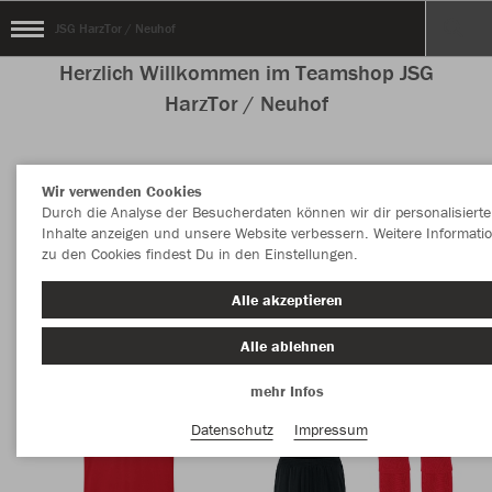
JSG HarzTor / Neuhof
Herzlich Willkommen im Teamshop JSG
HarzTor / Neuhof
Wir verwenden Cookies
Nachhaltig
Farbe
Durch die Analyse der Besucherdaten können wir dir personalisierte
Inhalte anzeigen und unsere Website verbessern. Weitere Informati
zu den Cookies findest Du in den Einstellungen.
Alle akzeptieren
Alle ablehnen
mehr Infos
Datenschutz
Impressum