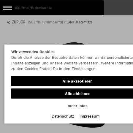
JSG Erftal/Brehmbachtal
ZURÜCK
JSG Erftal/Brehmbachtal
JAKO Fleecemütze
Wir verwenden Cookies
Durch die Analyse der Besucherdaten können wir dir personalisierte
Inhalte anzeigen und unsere Website verbessern. Weitere Informati
zu den Cookies findest Du in den Einstellungen.
Alle akzeptieren
Alle ablehnen
mehr Infos
Datenschutz
Impressum