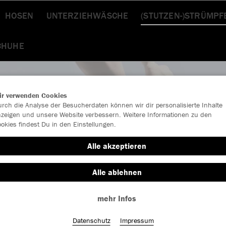
HOSEN
UNTERZIEHWÄSCHE
(STUTZEN-)STRÜMPF
HUHE
ir verwenden Cookies
rch die Analyse der Besucherdaten können wir dir personalisierte Inhalte
zeigen und unsere Website verbessern. Weitere Informationen zu den
okies findest Du in den Einstellungen.
Alle akzeptieren
Alle ablehnen
mehr Infos
Datenschutz
Impressum