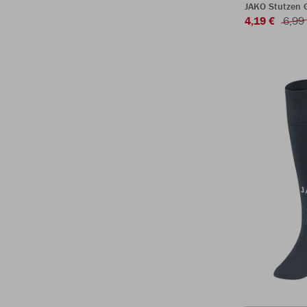
JAKO Stutzen 
4,19 €
6,99