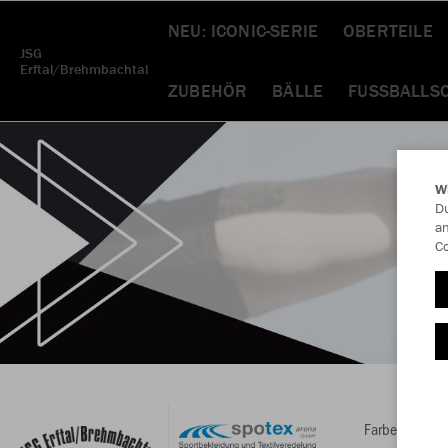
NEU: ICONIC-SERIE
OBERTEILE
JSG
Erftal/Brehmbachtal
ZUBEHÖR
BÄLLE
FUSSBALLSC
W
Du
an
Co
Farbe