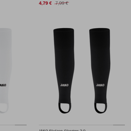
4,79 €
7,99 €
JAKO Stutzen Glasgow 2.0