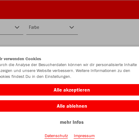
Farbe
ir verwenden Cookies
rch die Analyse der Besucherdaten können wir dir personalisierte Inhalte
zeigen und unsere Website verbessern. Weitere Informationen zu den
okies findest Du in den Einstellungen.
Alle akzeptieren
Alle ablehnen
mehr Infos
Datenschutz
Impressum