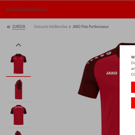
Eintracht HöhBernSee
Eintracht HöhBernSee
JAKO Polo Performance
ZURÜCK
W
Du
an
Co