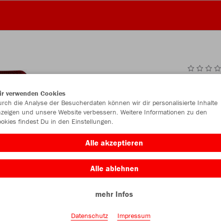
JAK
ir verwenden Cookies
rch die Analyse der Besucherdaten können wir dir personalisierte Inhalte
zeigen und unsere Website verbessern. Weitere Informationen zu den
okies findest Du in den Einstellungen.
Einzelau
Alle akzeptieren
Alle ablehnen
Kinder (23,
mehr Infos
140
15
Datenschutz
Impressum