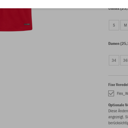
Unisex (25,
S
M
Damen (25,
34
36
Fixe Verede
Flex_
Optionale V
Diese Änder
angezeigt. S
berücksichti