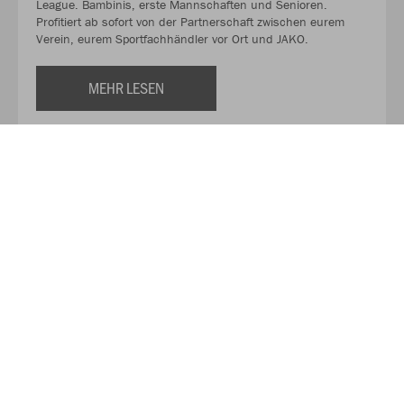
League. Bambinis, erste Mannschaften und Senioren.
Profitiert ab sofort von der Partnerschaft zwischen eurem
Verein, eurem Sportfachhändler vor Ort und JAKO.
MEHR LESEN
Über JAKO
Aus der Garage zum führenden Teamsport-Ausrüster. Die
Erfolgsgeschichte von JAKO beginnt 1989 und dauert bis
heute an. Seit der Gründung ist es das Ziel von JAKO, der