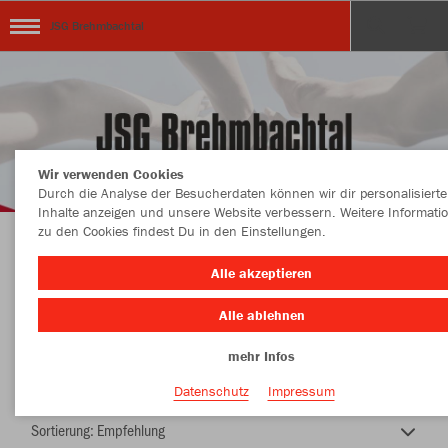
JSG Brehmbachtal
Wir verwenden Cookies
Durch die Analyse der Besucherdaten können wir dir personalisierte
Inhalte anzeigen und unsere Website verbessern. Weitere Informati
zu den Cookies findest Du in den Einstellungen.
JSG Brehmbachtal
Alle akzeptieren
Alle ablehnen
mehr Infos
Nachhaltig
Farbe
Datenschutz
Impressum