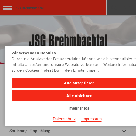
JSG Brehmbachtal
Wir verwenden Cookies
Durch die Analyse der Besucherdaten können wir dir personalisierte
Inhalte anzeigen und unsere Website verbessern. Weitere Informati
zu den Cookies findest Du in den Einstellungen.
JSG Brehmbachtal
Alle akzeptieren
Alle ablehnen
mehr Infos
Farbe
Datenschutz
Impressum