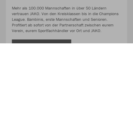
Mehr als 100.000 Mannschaften in über 50 Ländern
vertrauen JAKO. Von den Kreisklassen bis in die Champions
League. Bambinis, erste Mannschaften und Senioren.
Profitiert ab sofort von der Partnerschaft zwischen eurem
Verein, eurem Sportfachhändler vor Ort und JAKO.
MEHR LESEN
Über Sport Hennecken