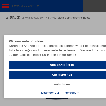
JFV Windeck 2020 e.V.
ZURÜCK
JFV Windeck 2020 e.V.
JAKO Feldspielerhandschuhe Fleece
Wir verwenden Cookies
Durch die Analyse der Besucherdaten können wir dir personalisierte
Inhalte anzeigen und unsere Website verbessern. Weitere Informati
zu den Cookies findest Du in den Einstellungen.
Alle akzeptieren
Alle ablehnen
mehr Infos
Datenschutz
Impressum