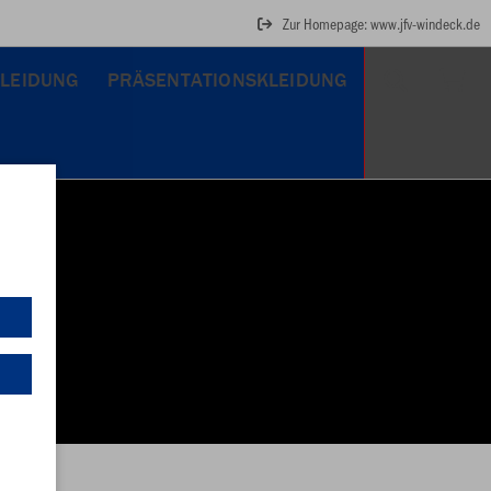
Zur Homepage: www.jfv-windeck.de
KLEIDUNG
PRÄSENTATIONSKLEIDUNG