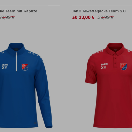
ke Team mit Kapuze
JAKO Allwetterjacke Team 2.0
99,99 €
ab 33,00 €
39,99 €