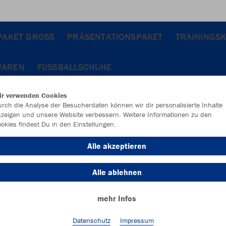
PAKET GROSS
PRÄSENTATIONSPAKET
TRAININGS
WAREN
FUSSBALLSCHUHE
ir verwenden Cookies
rch die Analyse der Besucherdaten können wir dir personalisierte Inhalte
zeigen und unsere Website verbessern. Weitere Informationen zu den
okies findest Du in den Einstellungen.
Alle akzeptieren
Alle ablehnen
mehr Infos
Datenschutz
Impressum