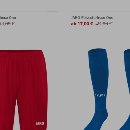
shose One
JAKO Polyesterhose One
34,99 €
ab 17,00 €
24,99 €