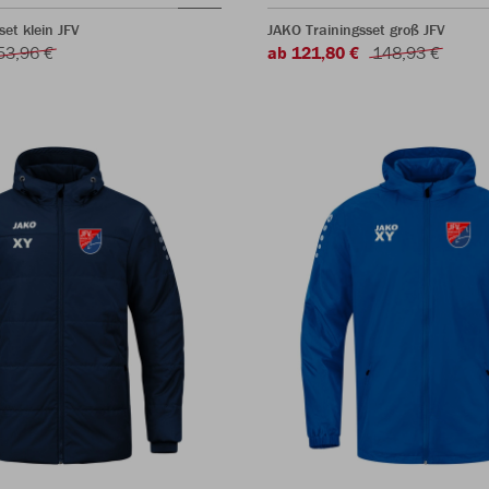
set klein JFV
JAKO Trainingsset groß JFV
53,96 €
ab 121,80 €
148,93 €