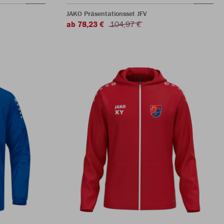
JAKO Präsentationsset JFV
ab 78,23 €
104,97 €