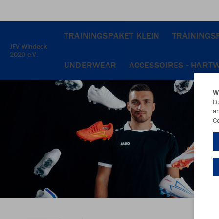
TRAININGSPAKET KLEIN
TRAININGS
JFV Windeck
2020 e.V.
UNDERWEAR
ACCESSOIRES - HART
W
Du
an
Co