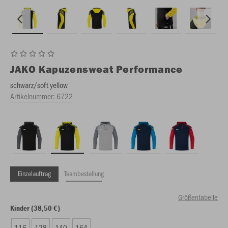
JAKO
Kapuzensweat Performance
schwarz/soft yellow
Artikelnummer:
6722
Einzelauftrag
Teambestellung
Größentabelle
Kinder (38,50 €)
116
128
140
164