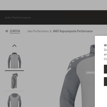
Jako Performance
Jako Performance
JAKO Kapuzenjacke Performance
ZURÜCK
W
Du
an
Co