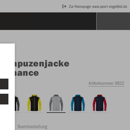
Zur Homepage: www.sport-engstfeld.de
O
Kapuzenjacke
formance
eingrau
Artikelnummer:
6822
ftrag
Teambestellung