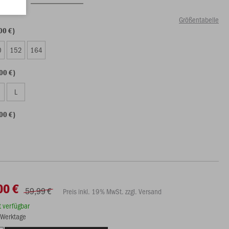
Größentabelle
00 €)
0
152
164
00 €)
L
00 €)
00 €
59,99 €
Preis inkl. 19% MwSt. zzgl. Versand
rt verfügbar
3 Werktage