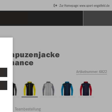
Zur Homepage: www.sport-engstfeld.de
O
Kapuzenjacke
formance
t yellow
Artikelnummer:
6822
ftrag
Teambestellung