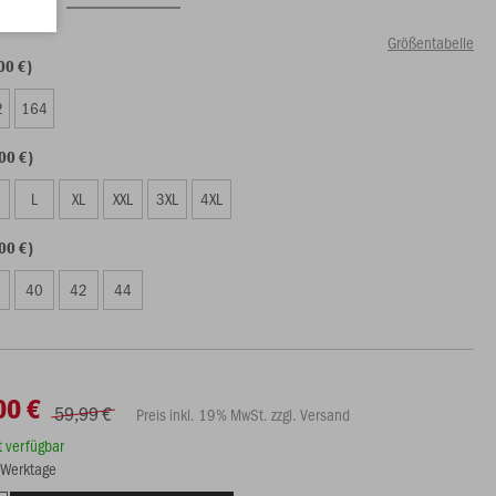
Größentabelle
00 €)
2
164
00 €)
L
XL
XXL
3XL
4XL
00 €)
40
42
44
00 €
59,99 €
Preis inkl. 19% MwSt. zzgl. Versand
rt verfügbar
3 Werktage