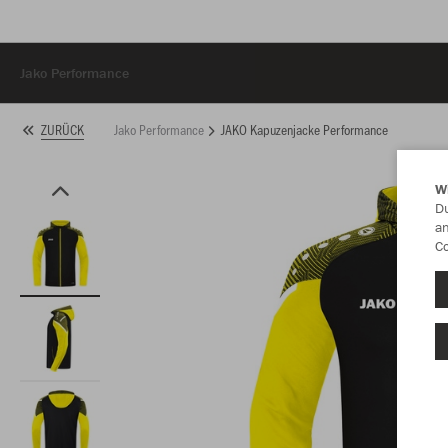
Jako Performance
Jako Performance
JAKO Kapuzenjacke Performance
ZURÜCK
W
Du
an
Co